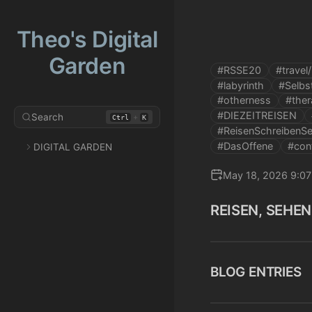
Theo's Digital
Garden
#RSSE20
#travel
#labyrinth
#Selbst
#otherness
#the
#DIEZEITREISEN
Search
+
Ctrl
K
#ReisenSchreibenS
#DasOffene
#con
DIGITAL GARDEN
May 18, 2026 9:0
REISEN, SEHEN
BLOG ENTRIES