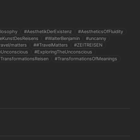
ilosophy
#AesthetikDerExistenz
#AestheticsOfFluidity
ieKunstDesReisens
#WalterBenjamin
#uncanny
ravel/matters
##TravelMatters
#ZEITREISEN
Unconscious
#ExploringTheUnconscious
TransformationsReisen
#TransformationsOfMeanings