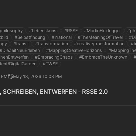
/philosophy
#Lebenskunst
#RSSE
#MartinHeidegger
#ph
bild
#Selbstfindung
#irrational
#TheMeaningOfTravel
#D
rapy
#transit
#transformation
#creative/transformation
#t
#DieZeitNeuErleben
#MappingCreativeHorizons
#MappingThe
ehenEntwerfen
#EmbracingChaos
#EmbraceTheUnknown
#
tent/DigitalGarden
#TWSE
7 PM
May 18, 2026 10:08 PM
, SCHREIBEN, ENTWERFEN - RSSE 2.0