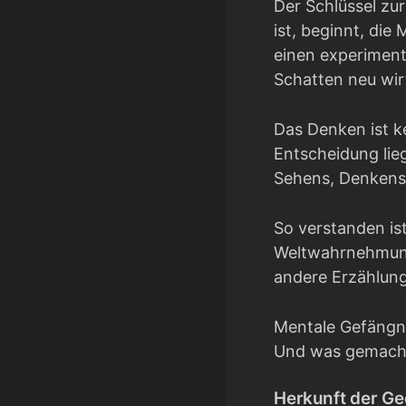
Der Schlüssel zur
ist, beginnt, die
einen experiment
Schatten neu wir
Das Denken ist ke
Entscheidung lie
Sehens, Denkens 
So verstanden ist
Weltwahrnehmung.
andere Erzählun
Mentale Gefängni
Und was gemacht
Herkunft der G