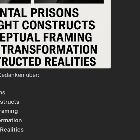
 Gedanken über:
ns
structs
Framing
ormation
Realities