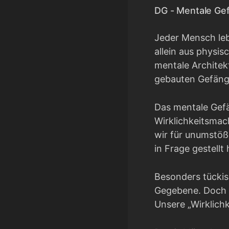
DG - Mentale Gef
Jeder Mensch lebt
allein aus physis
mentale Architekt
gebauten Gefäng
Das mentale Gefä
Wirklichkeitsmac
wir für unumstößl
in Frage gestellt
Besonders tückisc
Gegebene. Doch di
Unsere „Wirklichk