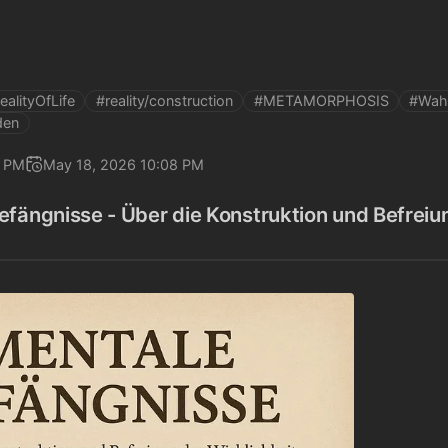
ealityOfLife
#reality/construction
#METAMORPHOSIS
#Wah
den
7 PM
May 18, 2026 10:08 PM
fängnisse - Über die Konstruktion und Befreiun