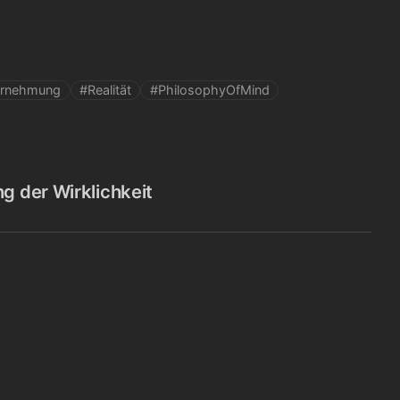
rnehmung
#Realität
#PhilosophyOfMind
g der Wirklichkeit