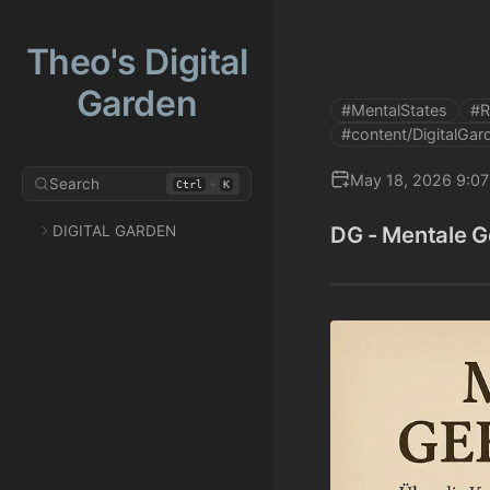
Theo's Digital
Garden
#MentalStates
#R
#content/DigitalGar
May 18, 2026 9:0
Search
+
Ctrl
K
DG - Mentale Ge
DIGITAL GARDEN