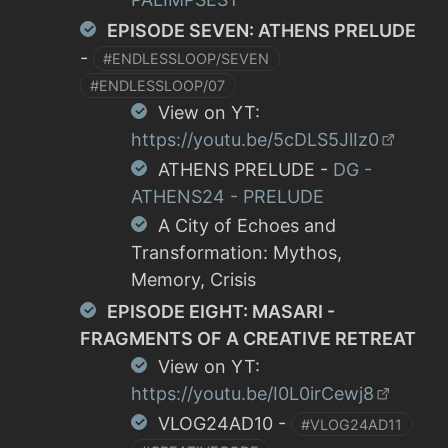
EPISODE SEVEN: ATHENS PRELUDE
-
#ENDLESSLOOP/SEVEN
#ENDLESSLOOP/07
View on YT:
https://youtu.be/5cDLS5JlIz0
ATHENS PRELUDE -
DG -
ATHENS24 - PRELUDE
A City of Echoes and
Transformation: Mythos,
Memory, Crisis
EPISODE EIGHT: MASARI -
FRAGMENTS OF A CREATIVE RETREAT
View on YT:
https://youtu.be/I0L0irCewj8
VLOG24AD10 -
#VLOG24AD11